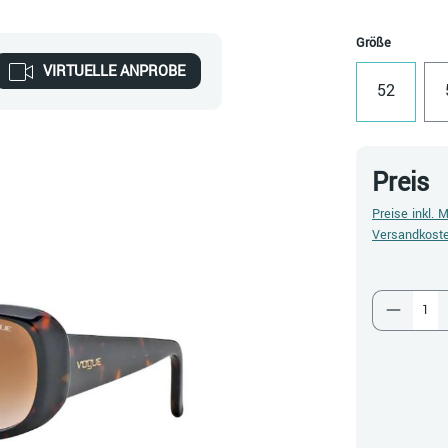
auswähl
Größe
VIRTUELLE ANPROBE
52
Preis
Preise inkl. 
Versandkost
Produkt