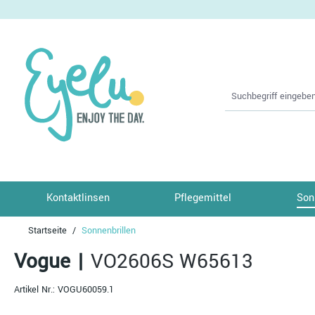
springen
Zur Hauptnavigation springen
Kontaktlinsen
Pflegemittel
Son
Startseite
Sonnenbrillen
Vogue
|
VO2606S W65613
Artikel Nr.:
VOGU60059.1