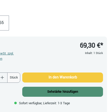
en
55
69,30 €*
MwSt. zzgl.
Inhalt:
1 Stück
en
 Anzahl: Gib den gewünschten Wert ein oder be
In den Warenkorb
Stück
Sehstärke hinzufügen
Sofort verfügbar, Lieferzeit: 1-3 Tage