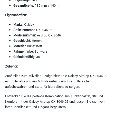
Bügellänge:
143 mm
Gesamtbreite:
136 mm / 140 mm
Eigenschaften:
Marke:
Oakley
Artikelnummer:
OX8046-02
Modellnummer:
Airdrop OX 8046
Geschlecht:
Herren
Material:
Kunststoff
Rahmenfarbe:
Schwarz
Gleitsichtfähig:
Ja
Zubehör:
Zusätzlich zum stilvollen Design bietet die Oakley Airdrop OX 8046 02
ein Brillenetui und ein Mikrofasertuch, um Ihre Brille sicher
aufzubewahren und stets für klare Sicht zu sorgen.
Entdecken Sie die perfekte Kombination aus Funktionalität, Stil und
Komfort mit der Oakley Airdrop OX 8046 02 und lassen Sie sich von
ihrer Sportlichkeit und Eleganz begeistern.