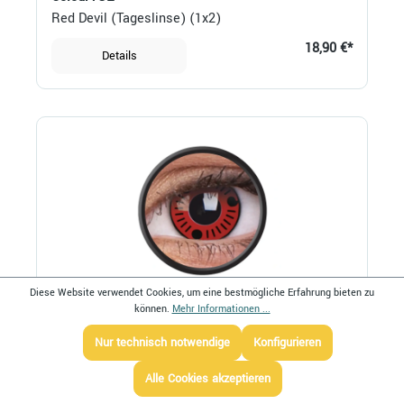
Red Devil (Tageslinse) (1x2)
18,90 €*
Details
Diese Website verwendet Cookies, um eine bestmögliche Erfahrung bieten zu
können.
Mehr Informationen ...
ColourVUE
Sasuke (Jahreslinse) (1x2)
Nur technisch notwendige
Konfigurieren
20,90 €*
Details
Alle Cookies akzeptieren