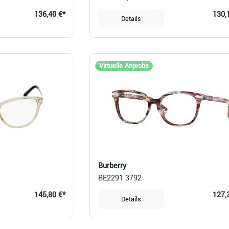
136,40 €*
130,
Details
Virtuelle Anprobe
Burberry
BE2291 3792
145,80 €*
127,
Details