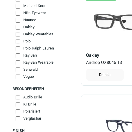
Michael Kors
Nika Eyewear
Nuance
Oakley
Oakley Wearables
Polo
Polo Ralph Lauren
Oakley
Ray-Ban
Airdrop OX8046 13
Ray-Ban Wearable
Sehwald
Details
Vogue
BESONDERHEITEN
Audio Brille
KI Brille
Polarisiert
Verglasbar
FINISH