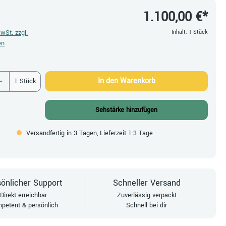
1.100,00 €*
MwSt. zzgl.
Inhalt:
1 Stück
en
 Anzahl: Gib den gewünschten Wert ein oder be
In den Warenkorb
1 Stück
Sehstärke hinzufügen
Versandfertig in 3 Tagen, Lieferzeit 1-3 Tage
önlicher Support
Schneller Versand
Direkt erreichbar
Zuverlässig verpackt
petent & persönlich
Schnell bei dir