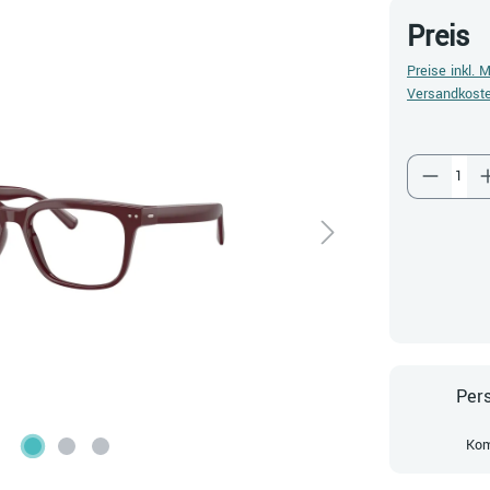
Preis
Preise inkl. 
Versandkost
Produkt
Pers
Kom