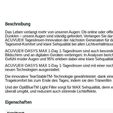
Beschreibung
Das Leben verlangt mehr von unseren Augen: Ob online oder offli
Dunklen – unsere Augen sind ständig gefordert. Verlangen Sie da
ACUVUE® Tageslinsen-Innovation der nächsten Generation für das 
Tagesend-Komfort und klare Sehqualität bei allen Lichtverhältniss
ACUVUE® OASYS MAX 1-Day 1-Tageslinsen sind auch besonders gut
Bildschirm und an digitalen Geräten verbringen: In Analysen beri
Gefühl müder Augen und 95% erleben dabei eine klare Sehqualität
ACUVUE® OASYS MAX 1-Day 1-Tageslinsen sind mit einer noch 
neuen Technologien ausgestattet:
Die innovative TearStableTM-Technologie gewährleistet -dank ei
Tragekomfort bis zum Ende des Tages, indem sie den Tränenfilm sta
Und der OptiBlueTM Light Filter sorgt für MAX Sehqualität, denn er
überall umgibt, und reduziert auch störende Lichteffekte.
Eigenschaften