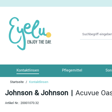
springen
Zur Hauptnavigation springen
Kontaktlinsen
Pflegemittel
Son
Startseite
Kontaktlinsen
Johnson & Johnson
|
Acuvue Oas
Artikel Nr.:
20001070.32