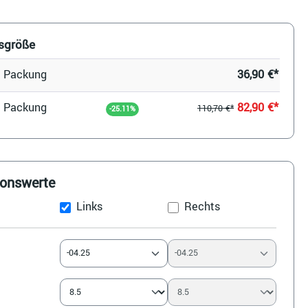
sgröße
o Packung
36,90 €*
o Packung
82,90 €*
110,70 €*
-25.11%
ionswerte
Links
Rechts
-04.25
-04.25