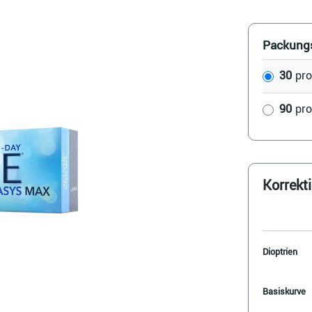
Packung
30
pr
90
pr
Korrekt
Dioptrien
Basiskurve