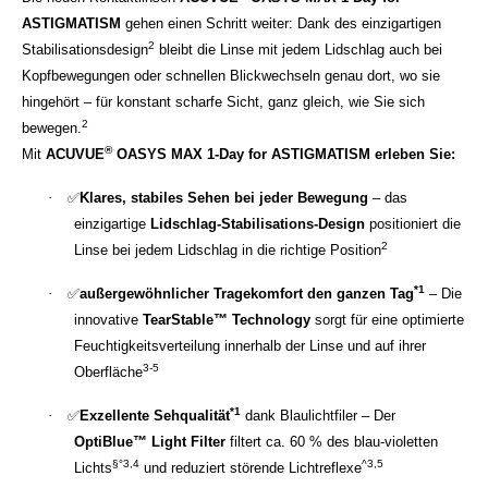
ASTIGMATISM
gehen einen Schritt weiter: Dank des einzigartigen
2
Stabilisationsdesign
bleibt die Linse mit jedem Lidschlag auch bei
Kopfbewegungen oder schnellen Blickwechseln genau dort, wo sie
hingehört – für konstant scharfe Sicht, ganz gleich, wie Sie sich
2
bewegen.
®
Mit
ACUVUE
OASYS MAX 1-Day for ASTIGMATISM erleben Sie:
·
✅
Klares, stabiles Sehen bei jeder Bewegung
– das
einzigartige
Lidschlag-Stabilisations-Design
positioniert die
2
Linse bei jedem Lidschlag in die richtige Position
*1
·
✅
außergewöhnlicher Tragekomfort den ganzen Tag
– Die
innovative
TearStable™ Technology
sorgt für eine optimierte
Feuchtigkeitsverteilung innerhalb der Linse und auf ihrer
3-5
Oberfläche
*1
·
✅
Exzellente Sehqualität
dank Blaulichtfiler – Der
OptiBlue™ Light Filter
filtert ca. 60 % des blau-violetten
§°3,4
^3,5
Lichts
und reduziert störende Lichtreflexe