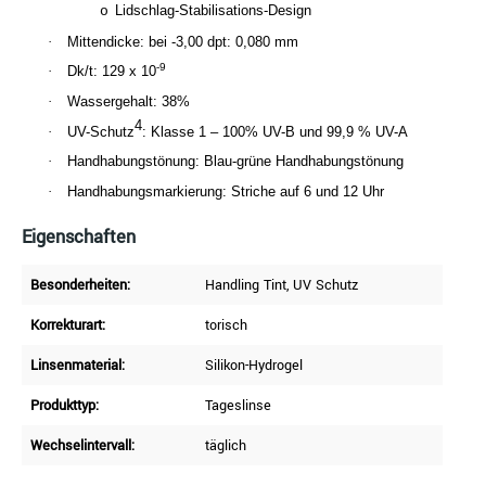
Lidschlag-Stabilisations-Design
o
·
Mittendicke: bei -3,00 dpt: 0,080 mm
-9
·
Dk/t: 129 x 10
·
Wassergehalt: 38%
4
·
UV-Schutz
: Klasse 1 – 100% UV-B und 99,9 % UV-A
·
Handhabungstönung: Blau-grüne Handhabungstönung
·
Handhabungsmarkierung: Striche auf 6 und 12 Uhr
Eigenschaften
Besonderheiten:
Handling Tint
, UV Schutz
Korrekturart:
torisch
Linsenmaterial:
Silikon-Hydrogel
Produkttyp:
Tageslinse
Wechselintervall:
täglich