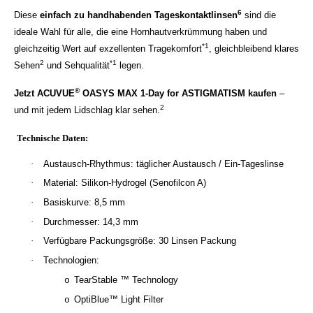
6
Diese
einfach zu handhabenden Tageskontaktlinsen
sind die
ideale Wahl für alle, die eine Hornhautverkrümmung haben und
*1
gleichzeitig Wert auf exzellenten Tragekomfort
, gleichbleibend klares
2
*1
Sehen
und Sehqualität
legen.
®
Jetzt ACUVUE
OASYS MAX 1-Day for ASTIGMATISM kaufen
–
2
und mit jedem Lidschlag klar sehen.
Technische Daten:
·
Austausch-Rhythmus: täglicher Austausch / Ein-Tageslinse
·
Material: Silikon-Hydrogel (Senofilcon A)
·
Basiskurve: 8,5 mm
·
Durchmesser: 14,3 mm
·
Verfügbare Packungsgröße: 30 Linsen Packung
·
Technologien:
TearStable ™ Technology
o
OptiBlue™ Light Filter
o