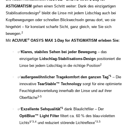
ASTIGMATISM
gehen einen Schritt weiter: Dank des einzigartigen
2
Stabilisationsdesign
bleibt die Linse mit jedem Lidschlag auch bei
Kopfbewegungen oder schnellen Blickwechseln genau dort, wo sie
hingehört – für konstant scharfe Sicht, ganz gleich, wie Sie sich
2
bewegen.
®
Mit
ACUVUE
OASYS MAX 1-Day for ASTIGMATISM erleben Sie:
·
✅
Klares, stabiles Sehen bei jeder Bewegung
– das
einzigartige
Lidschlag-Stabilisations-Design
positioniert die
2
Linse bei jedem Lidschlag in die richtige Position
*1
·
✅
außergewöhnlicher Tragekomfort den ganzen Tag
– Die
innovative
TearStable™ Technology
sorgt für eine optimierte
Feuchtigkeitsverteilung innerhalb der Linse und auf ihrer
3-5
Oberfläche
*1
·
✅
Exzellente Sehqualität
dank Blaulichtfiler – Der
OptiBlue™ Light Filter
filtert ca. 60 % des blau-violetten
§°3,4
^3,5
Lichts
und reduziert störende Lichtreflexe