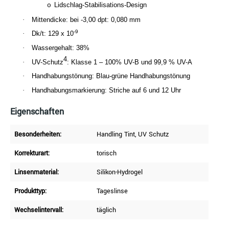
Lidschlag-Stabilisations-Design
o
·
Mittendicke: bei -3,00 dpt: 0,080 mm
-9
·
Dk/t: 129 x 10
·
Wassergehalt: 38%
4
·
UV-Schutz
: Klasse 1 – 100% UV-B und 99,9 % UV-A
·
Handhabungstönung: Blau-grüne Handhabungstönung
·
Handhabungsmarkierung: Striche auf 6 und 12 Uhr
Eigenschaften
Besonderheiten:
Handling Tint
, UV Schutz
Korrekturart:
torisch
Linsenmaterial:
Silikon-Hydrogel
Produkttyp:
Tageslinse
Wechselintervall:
täglich