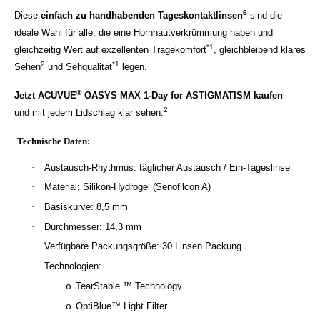
6
Diese
einfach zu handhabenden Tageskontaktlinsen
sind die
ideale Wahl für alle, die eine Hornhautverkrümmung haben und
*1
gleichzeitig Wert auf exzellenten Tragekomfort
, gleichbleibend klares
2
*1
Sehen
und Sehqualität
legen.
®
Jetzt ACUVUE
OASYS MAX 1-Day for ASTIGMATISM kaufen
–
2
und mit jedem Lidschlag klar sehen.
Technische Daten:
·
Austausch-Rhythmus: täglicher Austausch / Ein-Tageslinse
·
Material: Silikon-Hydrogel (Senofilcon A)
·
Basiskurve: 8,5 mm
·
Durchmesser: 14,3 mm
·
Verfügbare Packungsgröße: 30 Linsen Packung
·
Technologien:
TearStable ™ Technology
o
OptiBlue™ Light Filter
o