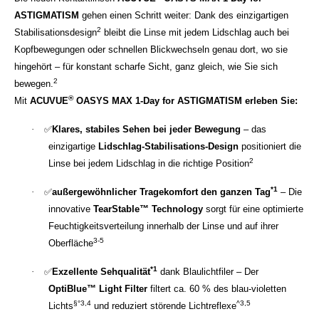
ASTIGMATISM
gehen einen Schritt weiter: Dank des einzigartigen
2
Stabilisationsdesign
bleibt die Linse mit jedem Lidschlag auch bei
Kopfbewegungen oder schnellen Blickwechseln genau dort, wo sie
hingehört – für konstant scharfe Sicht, ganz gleich, wie Sie sich
2
bewegen.
®
Mit
ACUVUE
OASYS MAX 1-Day for ASTIGMATISM erleben Sie:
·
✅
Klares, stabiles Sehen bei jeder Bewegung
– das
einzigartige
Lidschlag-Stabilisations-Design
positioniert die
2
Linse bei jedem Lidschlag in die richtige Position
*1
·
✅
außergewöhnlicher Tragekomfort den ganzen Tag
– Die
innovative
TearStable™ Technology
sorgt für eine optimierte
Feuchtigkeitsverteilung innerhalb der Linse und auf ihrer
3-5
Oberfläche
*1
·
✅
Exzellente Sehqualität
dank Blaulichtfiler – Der
OptiBlue™ Light Filter
filtert ca. 60 % des blau-violetten
§°3,4
^3,5
Lichts
und reduziert störende Lichtreflexe