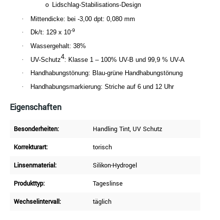
Lidschlag-Stabilisations-Design
o
·
Mittendicke: bei -3,00 dpt: 0,080 mm
-9
·
Dk/t: 129 x 10
·
Wassergehalt: 38%
4
·
UV-Schutz
: Klasse 1 – 100% UV-B und 99,9 % UV-A
·
Handhabungstönung: Blau-grüne Handhabungstönung
·
Handhabungsmarkierung: Striche auf 6 und 12 Uhr
Eigenschaften
Besonderheiten:
Handling Tint
, UV Schutz
Korrekturart:
torisch
Linsenmaterial:
Silikon-Hydrogel
Produkttyp:
Tageslinse
Wechselintervall:
täglich