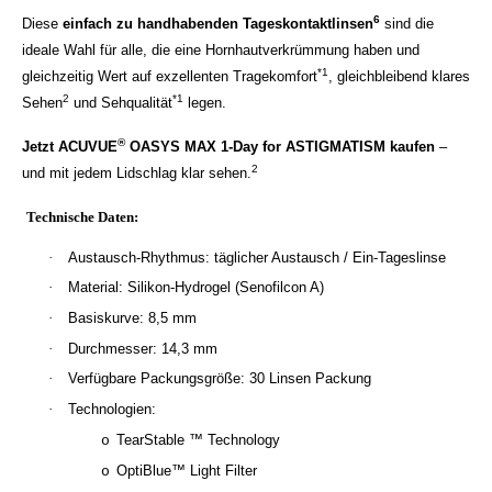
6
Diese
einfach zu handhabenden Tageskontaktlinsen
sind die
ideale Wahl für alle, die eine Hornhautverkrümmung haben und
*1
gleichzeitig Wert auf exzellenten Tragekomfort
, gleichbleibend klares
2
*1
Sehen
und Sehqualität
legen.
®
Jetzt ACUVUE
OASYS MAX 1-Day for ASTIGMATISM kaufen
–
2
und mit jedem Lidschlag klar sehen.
Technische Daten:
·
Austausch-Rhythmus: täglicher Austausch / Ein-Tageslinse
·
Material: Silikon-Hydrogel (Senofilcon A)
·
Basiskurve: 8,5 mm
·
Durchmesser: 14,3 mm
·
Verfügbare Packungsgröße: 30 Linsen Packung
·
Technologien:
TearStable ™ Technology
o
OptiBlue™ Light Filter
o