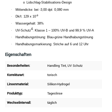
Lidschlag-Stabilisations-Design
o
·
Mittendicke: bei -3,00 dpt: 0,080 mm
-9
·
Dk/t: 129 x 10
·
Wassergehalt: 38%
4
·
UV-Schutz
: Klasse 1 – 100% UV-B und 99,9 % UV-A
·
Handhabungstönung: Blau-grüne Handhabungstönung
·
Handhabungsmarkierung: Striche auf 6 und 12 Uhr
Eigenschaften
Besonderheiten:
Handling Tint
, UV Schutz
Korrekturart:
torisch
Linsenmaterial:
Silikon-Hydrogel
Produkttyp:
Tageslinse
Wechselintervall:
täglich