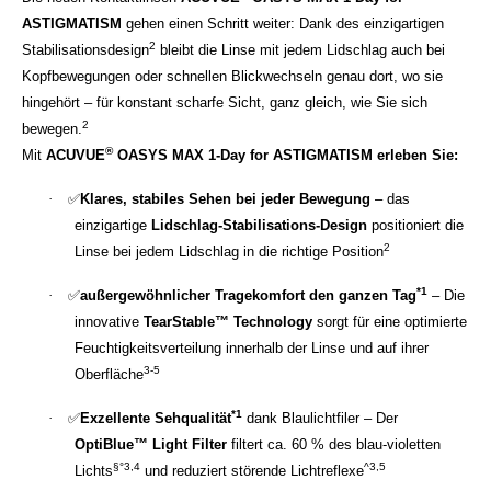
ASTIGMATISM
gehen einen Schritt weiter: Dank des einzigartigen
2
Stabilisationsdesign
bleibt die Linse mit jedem Lidschlag auch bei
Kopfbewegungen oder schnellen Blickwechseln genau dort, wo sie
hingehört – für konstant scharfe Sicht, ganz gleich, wie Sie sich
2
bewegen.
®
Mit
ACUVUE
OASYS MAX 1-Day for ASTIGMATISM erleben Sie:
·
✅
Klares, stabiles Sehen bei jeder Bewegung
– das
einzigartige
Lidschlag-Stabilisations-Design
positioniert die
2
Linse bei jedem Lidschlag in die richtige Position
*1
·
✅
außergewöhnlicher Tragekomfort den ganzen Tag
– Die
innovative
TearStable™ Technology
sorgt für eine optimierte
Feuchtigkeitsverteilung innerhalb der Linse und auf ihrer
3-5
Oberfläche
*1
·
✅
Exzellente Sehqualität
dank Blaulichtfiler – Der
OptiBlue™ Light Filter
filtert ca. 60 % des blau-violetten
§°3,4
^3,5
Lichts
und reduziert störende Lichtreflexe