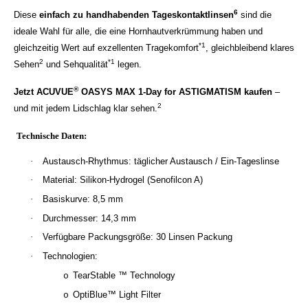
6
Diese
einfach zu handhabenden Tageskontaktlinsen
sind die
ideale Wahl für alle, die eine Hornhautverkrümmung haben und
*1
gleichzeitig Wert auf exzellenten Tragekomfort
, gleichbleibend klares
2
*1
Sehen
und Sehqualität
legen.
®
Jetzt ACUVUE
OASYS MAX 1-Day for ASTIGMATISM kaufen
–
2
und mit jedem Lidschlag klar sehen.
Technische Daten:
·
Austausch-Rhythmus: täglicher Austausch / Ein-Tageslinse
·
Material: Silikon-Hydrogel (Senofilcon A)
·
Basiskurve: 8,5 mm
·
Durchmesser: 14,3 mm
·
Verfügbare Packungsgröße: 30 Linsen Packung
·
Technologien:
TearStable ™ Technology
o
OptiBlue™ Light Filter
o