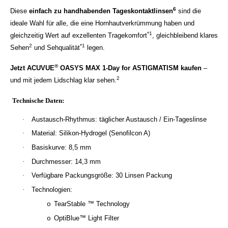
6
Diese
einfach zu handhabenden Tageskontaktlinsen
sind die
ideale Wahl für alle, die eine Hornhautverkrümmung haben und
*1
gleichzeitig Wert auf exzellenten Tragekomfort
, gleichbleibend klares
2
*1
Sehen
und Sehqualität
legen.
®
Jetzt ACUVUE
OASYS MAX 1-Day for ASTIGMATISM kaufen
–
2
und mit jedem Lidschlag klar sehen.
Technische Daten:
·
Austausch-Rhythmus: täglicher Austausch / Ein-Tageslinse
·
Material: Silikon-Hydrogel (Senofilcon A)
·
Basiskurve: 8,5 mm
·
Durchmesser: 14,3 mm
·
Verfügbare Packungsgröße: 30 Linsen Packung
·
Technologien:
TearStable ™ Technology
o
OptiBlue™ Light Filter
o