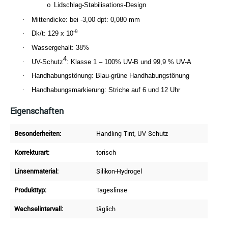
Lidschlag-Stabilisations-Design
o
·
Mittendicke: bei -3,00 dpt: 0,080 mm
-9
·
Dk/t: 129 x 10
·
Wassergehalt: 38%
4
·
UV-Schutz
: Klasse 1 – 100% UV-B und 99,9 % UV-A
·
Handhabungstönung: Blau-grüne Handhabungstönung
·
Handhabungsmarkierung: Striche auf 6 und 12 Uhr
Eigenschaften
Besonderheiten:
Handling Tint
, UV Schutz
Korrekturart:
torisch
Linsenmaterial:
Silikon-Hydrogel
Produkttyp:
Tageslinse
Wechselintervall:
täglich