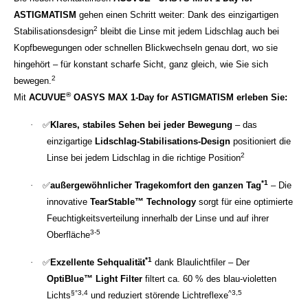
ASTIGMATISM
gehen einen Schritt weiter: Dank des einzigartigen
2
Stabilisationsdesign
bleibt die Linse mit jedem Lidschlag auch bei
Kopfbewegungen oder schnellen Blickwechseln genau dort, wo sie
hingehört – für konstant scharfe Sicht, ganz gleich, wie Sie sich
2
bewegen.
®
Mit
ACUVUE
OASYS MAX 1-Day for ASTIGMATISM erleben Sie:
·
✅
Klares, stabiles Sehen bei jeder Bewegung
– das
einzigartige
Lidschlag-Stabilisations-Design
positioniert die
2
Linse bei jedem Lidschlag in die richtige Position
*1
·
✅
außergewöhnlicher Tragekomfort den ganzen Tag
– Die
innovative
TearStable™ Technology
sorgt für eine optimierte
Feuchtigkeitsverteilung innerhalb der Linse und auf ihrer
3-5
Oberfläche
*1
·
✅
Exzellente Sehqualität
dank Blaulichtfiler – Der
OptiBlue™ Light Filter
filtert ca. 60 % des blau-violetten
§°3,4
^3,5
Lichts
und reduziert störende Lichtreflexe