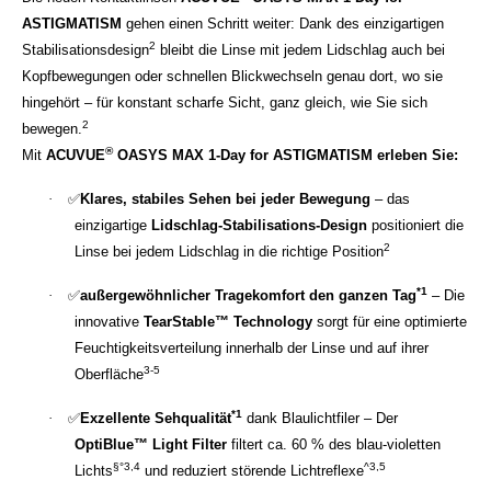
ASTIGMATISM
gehen einen Schritt weiter: Dank des einzigartigen
2
Stabilisationsdesign
bleibt die Linse mit jedem Lidschlag auch bei
Kopfbewegungen oder schnellen Blickwechseln genau dort, wo sie
hingehört – für konstant scharfe Sicht, ganz gleich, wie Sie sich
2
bewegen.
®
Mit
ACUVUE
OASYS MAX 1-Day for ASTIGMATISM erleben Sie:
·
✅
Klares, stabiles Sehen bei jeder Bewegung
– das
einzigartige
Lidschlag-Stabilisations-Design
positioniert die
2
Linse bei jedem Lidschlag in die richtige Position
*1
·
✅
außergewöhnlicher Tragekomfort den ganzen Tag
– Die
innovative
TearStable™ Technology
sorgt für eine optimierte
Feuchtigkeitsverteilung innerhalb der Linse und auf ihrer
3-5
Oberfläche
*1
·
✅
Exzellente Sehqualität
dank Blaulichtfiler – Der
OptiBlue™ Light Filter
filtert ca. 60 % des blau-violetten
§°3,4
^3,5
Lichts
und reduziert störende Lichtreflexe