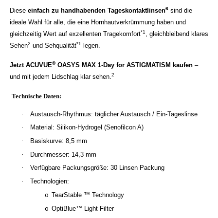
6
Diese
einfach zu handhabenden Tageskontaktlinsen
sind die
ideale Wahl für alle, die eine Hornhautverkrümmung haben und
*1
gleichzeitig Wert auf exzellenten Tragekomfort
, gleichbleibend klares
2
*1
Sehen
und Sehqualität
legen.
®
Jetzt ACUVUE
OASYS MAX 1-Day for ASTIGMATISM kaufen
–
2
und mit jedem Lidschlag klar sehen.
Technische Daten:
·
Austausch-Rhythmus: täglicher Austausch / Ein-Tageslinse
·
Material: Silikon-Hydrogel (Senofilcon A)
·
Basiskurve: 8,5 mm
·
Durchmesser: 14,3 mm
·
Verfügbare Packungsgröße: 30 Linsen Packung
·
Technologien:
TearStable ™ Technology
o
OptiBlue™ Light Filter
o