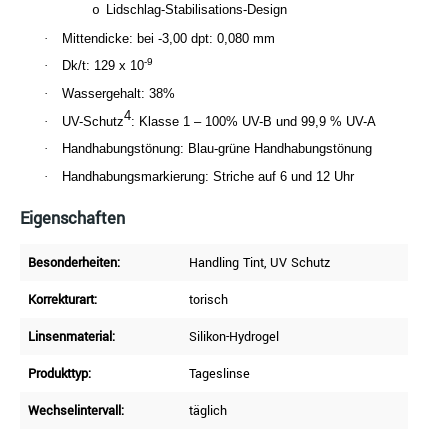
Lidschlag-Stabilisations-Design
o
·
Mittendicke: bei -3,00 dpt: 0,080 mm
-9
·
Dk/t: 129 x 10
·
Wassergehalt: 38%
4
·
UV-Schutz
: Klasse 1 – 100% UV-B und 99,9 % UV-A
·
Handhabungstönung: Blau-grüne Handhabungstönung
·
Handhabungsmarkierung: Striche auf 6 und 12 Uhr
Eigenschaften
Besonderheiten:
Handling Tint
, UV Schutz
Korrekturart:
torisch
Linsenmaterial:
Silikon-Hydrogel
Produkttyp:
Tageslinse
Wechselintervall:
täglich