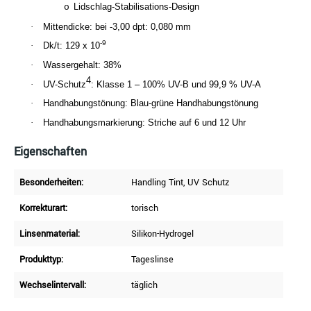
Lidschlag-Stabilisations-Design
o
·
Mittendicke: bei -3,00 dpt: 0,080 mm
-9
·
Dk/t: 129 x 10
·
Wassergehalt: 38%
4
·
UV-Schutz
: Klasse 1 – 100% UV-B und 99,9 % UV-A
·
Handhabungstönung: Blau-grüne Handhabungstönung
·
Handhabungsmarkierung: Striche auf 6 und 12 Uhr
Eigenschaften
Besonderheiten:
Handling Tint
, UV Schutz
Korrekturart:
torisch
Linsenmaterial:
Silikon-Hydrogel
Produkttyp:
Tageslinse
Wechselintervall:
täglich