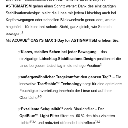
ASTIGMATISM
gehen einen Schritt weiter: Dank des einzigartigen
2
Stabilisationsdesign
bleibt die Linse mit jedem Lidschlag auch bei
Kopfbewegungen oder schnellen Blickwechseln genau dort, wo sie
hingehört – für konstant scharfe Sicht, ganz gleich, wie Sie sich
2
bewegen.
®
Mit
ACUVUE
OASYS MAX 1-Day for ASTIGMATISM erleben Sie:
·
✅
Klares, stabiles Sehen bei jeder Bewegung
– das
einzigartige
Lidschlag-Stabilisations-Design
positioniert die
2
Linse bei jedem Lidschlag in die richtige Position
*1
·
✅
außergewöhnlicher Tragekomfort den ganzen Tag
– Die
innovative
TearStable™ Technology
sorgt für eine optimierte
Feuchtigkeitsverteilung innerhalb der Linse und auf ihrer
3-5
Oberfläche
*1
·
✅
Exzellente Sehqualität
dank Blaulichtfiler – Der
OptiBlue™ Light Filter
filtert ca. 60 % des blau-violetten
§°3,4
^3,5
Lichts
und reduziert störende Lichtreflexe