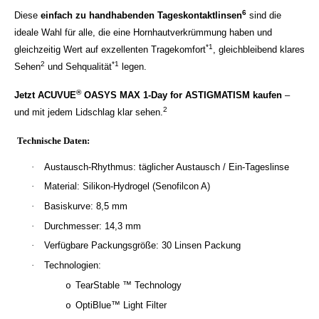
6
Diese
einfach zu handhabenden Tageskontaktlinsen
sind die
ideale Wahl für alle, die eine Hornhautverkrümmung haben und
*1
gleichzeitig Wert auf exzellenten Tragekomfort
, gleichbleibend klares
2
*1
Sehen
und Sehqualität
legen.
®
Jetzt ACUVUE
OASYS MAX 1-Day for ASTIGMATISM kaufen
–
2
und mit jedem Lidschlag klar sehen.
Technische Daten:
·
Austausch-Rhythmus: täglicher Austausch / Ein-Tageslinse
·
Material: Silikon-Hydrogel (Senofilcon A)
·
Basiskurve: 8,5 mm
·
Durchmesser: 14,3 mm
·
Verfügbare Packungsgröße: 30 Linsen Packung
·
Technologien:
TearStable ™ Technology
o
OptiBlue™ Light Filter
o