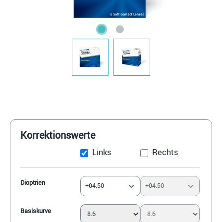
Korrektionswerte
Links
Rechts
Dioptrien
+04.50
+04.50
Basiskurve