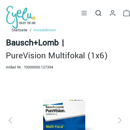
alt springen
Startseite
Kontaktlinsen
Bausch+Lomb
|
PureVision Multifokal (1x6)
Artikel Nr.:
70000050.127394
Bildergalerie überspringen