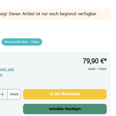
ng! Dieser Artikel ist nur noch begrenzt verfügbar.
n
Wasserhell Blau - Silber
79,90 €*
MwSt. zzgl.
Inhalt:
1 Stück
en
 Anzahl: Gib den gewünschten Wert ein oder be
In den Warenkorb
Stück
Sehstärke hinzufügen