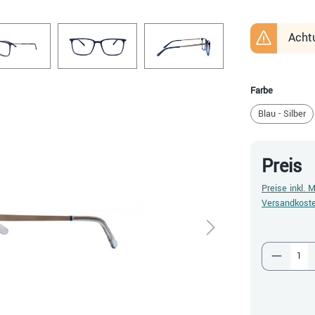
Achtu
auswähle
Farbe
Blau - Silber
Preis
Preise inkl. 
Versandkost
Produkt