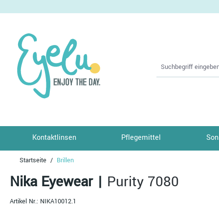
springen
Zur Hauptnavigation springen
Kontaktlinsen
Pflegemittel
Son
Startseite
Brillen
Nika Eyewear
|
Purity 7080
Artikel Nr.:
NIKA10012.1