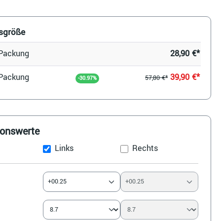
sgröße
 Packung
28,90 €*
 Packung
39,90 €*
57,80 €*
-30.97%
ionswerte
Links
Rechts
+00.25
+00.25