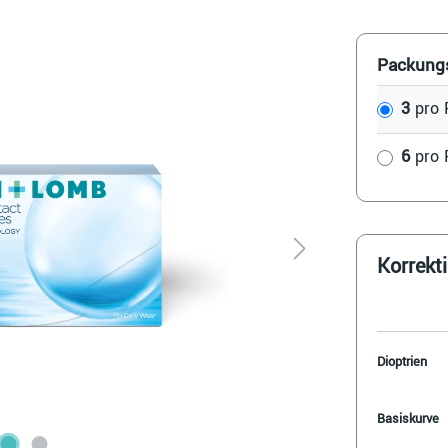
Packung
3
pro
6
pro
Korrekt
Dioptrien
Basiskurve