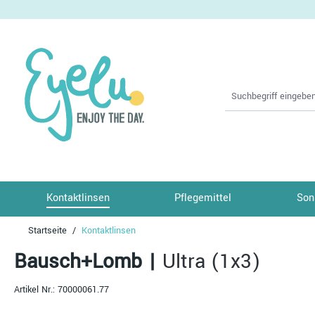
springen
Zur Hauptnavigation springen
Kontaktlinsen
Pflegemittel
Son
Startseite
Kontaktlinsen
Bausch+Lomb
|
Ultra (1x3)
Artikel Nr.:
70000061.77