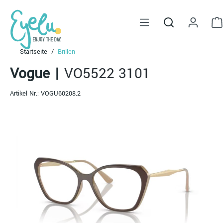
alt springen
Startseite
Brillen
Vogue
|
VO5522 3101
Artikel Nr.:
VOGU60208.2
Bildergalerie überspringen