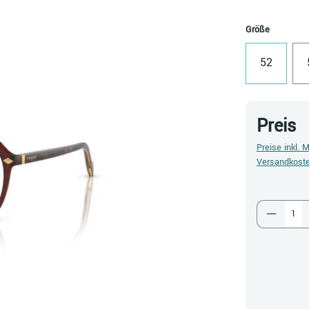
auswähl
Größe
52
Preis
Preise inkl. 
Versandkost
Produkt