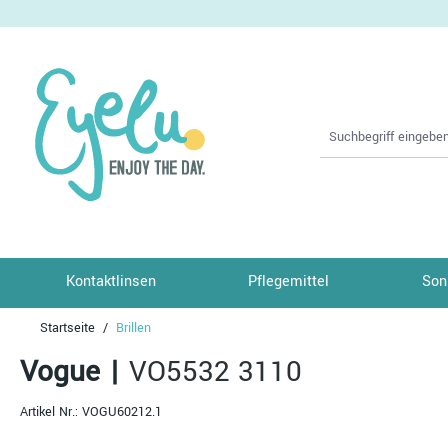
springen
Zur Hauptnavigation springen
Kontaktlinsen
Pflegemittel
Son
Startseite
Brillen
Vogue
|
VO5532 3110
Artikel Nr.:
VOGU60212.1