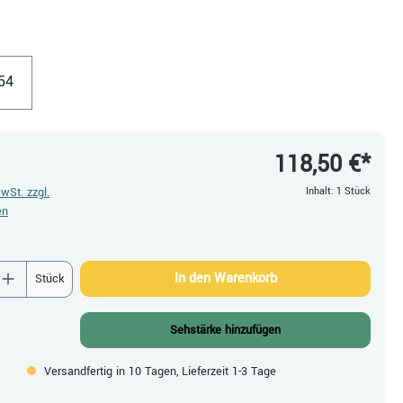
en
54
118,50 €*
MwSt. zzgl.
Inhalt:
1 Stück
en
 Anzahl: Gib den gewünschten Wert ein oder be
In den Warenkorb
Stück
Sehstärke hinzufügen
Versandfertig in 10 Tagen, Lieferzeit 1-3 Tage