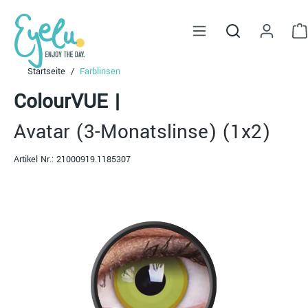
alt springen
Startseite
Farblinsen
ColourVUE
|
Avatar (3-Monatslinse) (1x2)
Artikel Nr.:
21000919.1185307
Bildergalerie überspringen