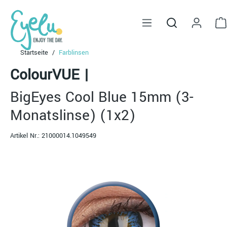
alt springen
Startseite
Farblinsen
ColourVUE
|
BigEyes Cool Blue 15mm (3-
Monatslinse) (1x2)
Artikel Nr.:
21000014.1049549
Bildergalerie überspringen