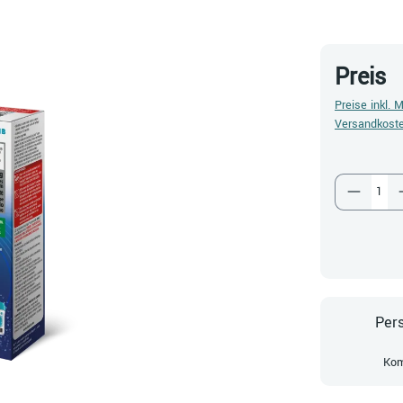
Preis
Preise inkl. 
Versandkost
Produkt
Pers
Kom