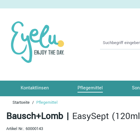
springen
Zur Hauptnavigation springen
Kontaktlinsen
Pflegemittel
Son
Startseite
Pflegemittel
Bausch+Lomb
|
EasySept (120ml
Artikel Nr.:
60000143