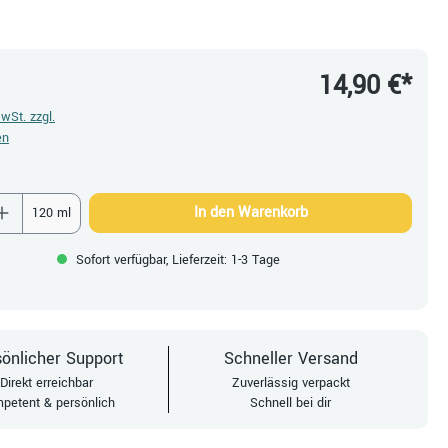
14,90 €*
MwSt. zzgl.
en
 Anzahl: Gib den gewünschten Wert ein oder be
In den Warenkorb
120 ml
Sofort verfügbar, Lieferzeit: 1-3 Tage
önlicher Support
Schneller Versand
Direkt erreichbar
Zuverlässig verpackt
petent & persönlich
Schnell bei dir