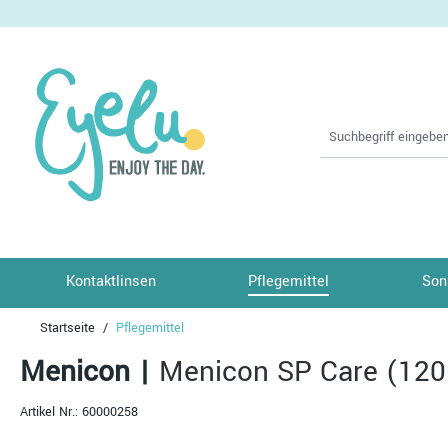
springen
Zur Hauptnavigation springen
Kontaktlinsen
Pflegemittel
Son
Startseite
Pflegemittel
Menicon
|
Menicon SP Care (120
Artikel Nr.:
60000258