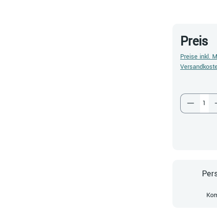
Preis
Preise inkl. 
Versandkost
Produkt
Pers
Kom