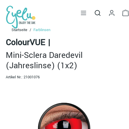
alt springen
Startseite
Farblinsen
ColourVUE
|
Mini-Sclera Daredevil
(Jahreslinse) (1x2)
Artikel Nr.:
21001076
Bildergalerie überspringen