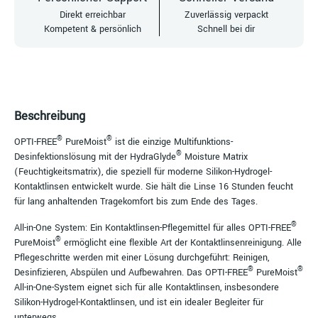
Direkt erreichbar
Zuverlässig verpackt
Kompetent & persönlich
Schnell bei dir
Beschreibung
®
®
OPTI-FREE
PureMoist
ist die einzige Multifunktions-
®
Desinfektionslösung mit der HydraGlyde
Moisture Matrix
(Feuchtigkeitsmatrix), die speziell für moderne Silikon-Hydrogel-
Kontaktlinsen entwickelt wurde. Sie hält die Linse 16 Stunden feucht
für lang anhaltenden Tragekomfort bis zum Ende des Tages.
®
All-in-One System: Ein Kontaktlinsen-Pflegemittel für alles OPTI-FREE
®
PureMoist
ermöglicht eine flexible Art der Kontaktlinsenreinigung. Alle
Pflegeschritte werden mit einer Lösung durchgeführt: Reinigen,
®
®
Desinfizieren, Abspülen und Aufbewahren. Das OPTI-FREE
PureMoist
All-in-One-System eignet sich für alle Kontaktlinsen, insbesondere
Silikon-Hydrogel-Kontaktlinsen, und ist ein idealer Begleiter für
unterwegs.