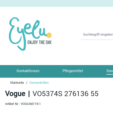
springen
Zur Hauptnavigation springen
Kontaktlinsen
Pflegemittel
Son
Startseite
Sonnenbrillen
Vogue
|
VO5374S 276136 55
Artikel Nr.:
VOGU60119.1