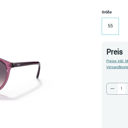
auswähl
Größe
55
Preis
Preise inkl. 
Versandkost
Produkt