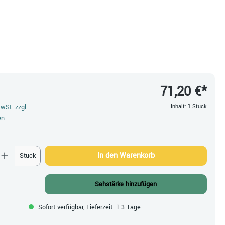
en
71,20 €*
MwSt. zzgl.
Inhalt:
1 Stück
en
 Anzahl: Gib den gewünschten Wert ein oder be
In den Warenkorb
Stück
Sehstärke hinzufügen
Sofort verfügbar, Lieferzeit: 1-3 Tage