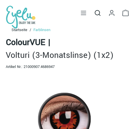
alt springen
Startseite
Farblinsen
ColourVUE
|
Volturi (3-Monatslinse) (1x2)
Artikel Nr.:
21000907.4686947
Bildergalerie überspringen