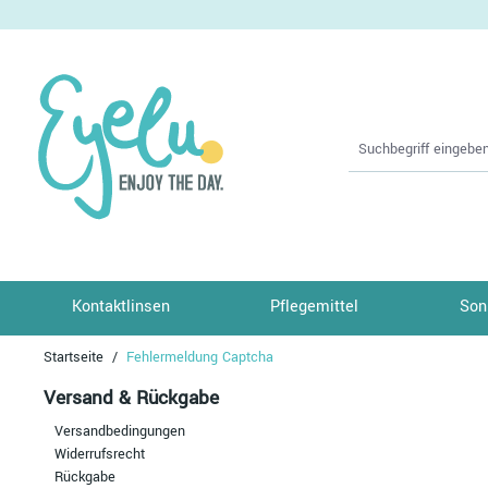
springen
Zur Hauptnavigation springen
Kontaktlinsen
Pflegemittel
Son
Startseite
Fehlermeldung Captcha
Versand & Rückgabe
Versandbedingungen
Widerrufsrecht
Rückgabe